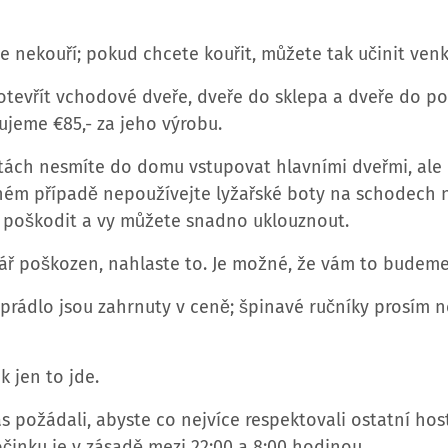
e nekouří; pokud chcete kouřit, můžete tak učinit venk
otevřít vchodové dveře, dveře do sklepa a dveře do po
čtujeme €85,- za jeho výrobu.
otách nesmíte do domu vstupovat hlavními dveřmi, al
dném případě nepoužívejte lyžařské boty na schodech
 poškodit a vy můžete snadno uklouznout.
tář poškozen, nahlaste to. Je možné, že vám to budeme
í prádlo jsou zahrnuty v ceně; špinavé ručníky prosím 
k jen to jde.
s požádali, abyste co nejvíce respektovali ostatní hos
činku je v zásadě mezi 22:00 a 8:00 hodinou.