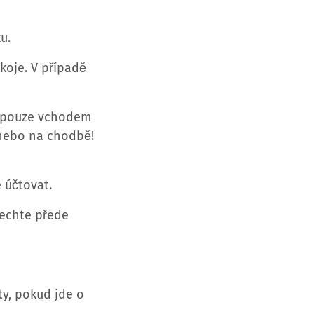
u.
koje. V případě
e pouze vchodem
 nebo na chodbě!
 účtovat.
nechte přede
ty, pokud jde o