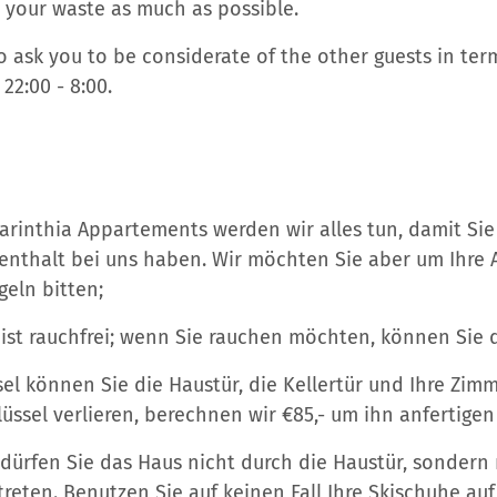
e your waste as much as possible.
o ask you to be considerate of the other guests in term
22:00 - 8:00.
 Carinthia Appartements werden wir alles tun, damit Si
nthalt bei uns haben. Wir möchten Sie aber um Ihre
geln bitten;
ist rauchfrei; wenn Sie rauchen möchten, können Sie 
el können Sie die Haustür, die Kellertür und Ihre Zimm
lüssel verlieren, berechnen wir €85,- um ihn anfertigen
 dürfen Sie das Haus nicht durch die Haustür, sondern
treten. Benutzen Sie auf keinen Fall Ihre Skischuhe au