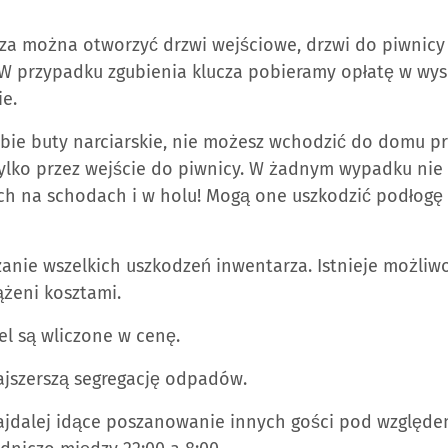
za można otworzyć drzwi wejściowe, drzwi do piwnicy 
W przypadku zgubienia klucza pobieramy opłatę w wys
ie.
sobie buty narciarskie, nie możesz wchodzić do domu pr
tylko przez wejście do piwnicy. W żadnym wypadku ni
ch na schodach i w holu! Mogą one uszkodzić podłogę i
szanie wszelkich uszkodzeń inwentarza. Istnieje możliw
żeni kosztami.
iel są wliczone w cenę.
najszerszą segregację odpadów.
najdalej idące poszanowanie innych gości pod względe