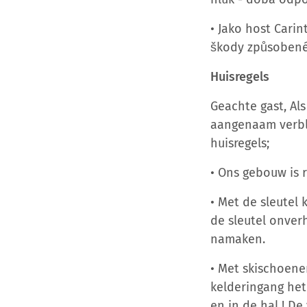
• Jako host Cari
škody způsobené 
Huisregels
Geachte gast, Al
aangenaam verbli
huisregels;
• Ons gebouw is r
• Met de sleutel
de sleutel onver
namaken.
• Met skischoene
kelderingang het
en in de hal ! De