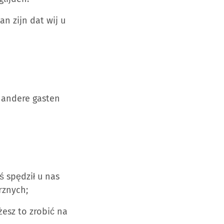
an zijn dat wij u
e andere gasten
 spędził u nas
rznych;
żesz to zrobić na