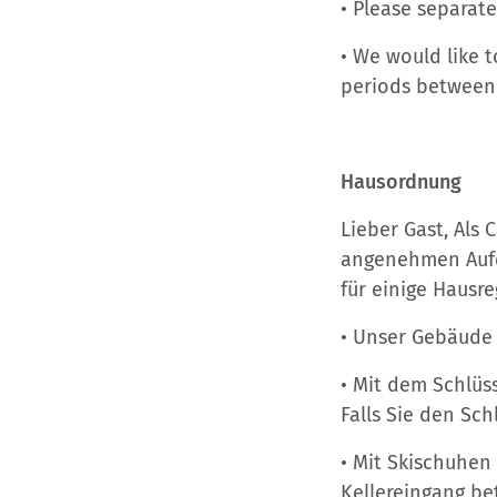
• Please separat
• We would like t
periods between 
Hausordnung
Lieber Gast, Als
angenehmen Aufe
für einige Hausre
• Unser Gebäude 
• Mit dem Schlüss
Falls Sie den Sch
• Mit Skischuhen
Kellereingang be