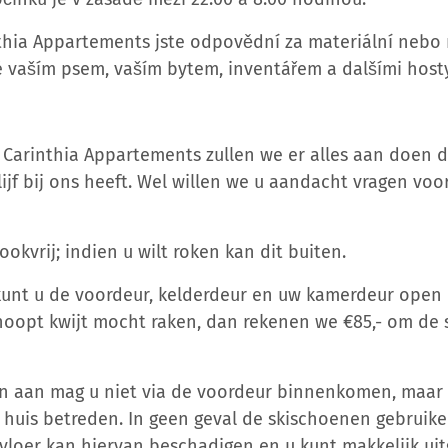
nthia Appartements jste odpovědní za materiální nebo
vaším psem, vaším bytem, inventářem a dalšími hosty
s Carinthia Appartements zullen we er alles aan doen 
jf bij ons heeft. Wel willen we u aandacht vragen voo
ookvrij; indien u wilt roken kan dit buiten.
 kunt u de voordeur, kelderdeur en uw kamerdeur open
hoopt kwijt mocht raken, dan rekenen we €85,- om de s
n aan mag u niet via de voordeur binnenkomen, maar 
 huis betreden. In geen geval de skischoenen gebruik
 vloer kan hiervan beschadigen en u kunt makkelijk uit