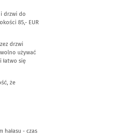
i drzwi do
okości 85,- EUR
zez drzwi
e wolno używać
 łatwo się
ość, że
m hałasu - czas