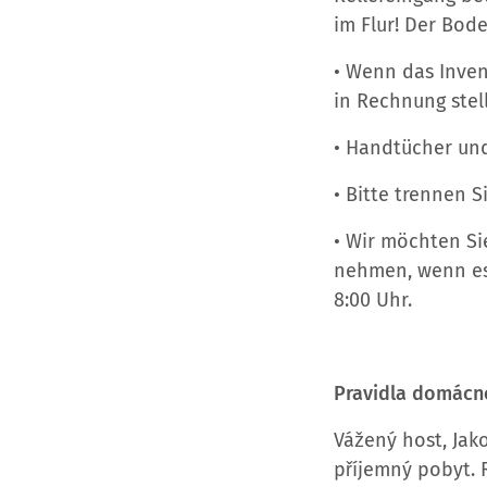
im Flur! Der Bod
• Wenn das Invent
in Rechnung stel
• Handtücher und
• Bitte trennen S
• Wir möchten Si
nehmen, wenn es 
8:00 Uhr.
Pravidla domácn
Vážený host, Jak
příjemný pobyt.