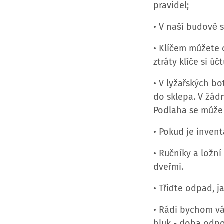
pravidel;
• V naší budově s
• Klíčem můžete 
ztráty klíče si ú
• V lyžařských b
do sklepa. V žá
Podlaha se může
• Pokud je inven
• Ručníky a ložn
dveřmi.
• Třiďte odpad, ja
• Rádi bychom vá
hluk - doba odpo