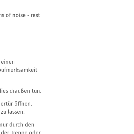
s of noise - rest
e einen
 Aufmerksamkeit
dies draußen tun.
ertür öffnen.
 zu lassen.
 nur durch den
f der Treppe oder