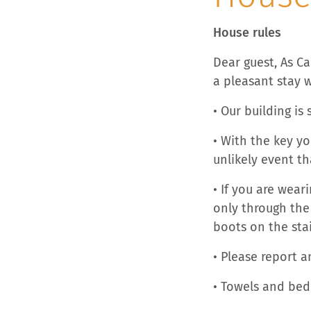
House rules
Dear guest, As C
a pleasant stay 
• Our building is
• With the key y
unlikely event th
• If you are wea
only through the
boots on the stai
• Please report a
• Towels and bed