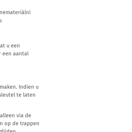
 nemateriální
.
dat u een
r een aantal
 maken. Indien u
leutel te laten
alleen via de
en op de trappen
glijden.