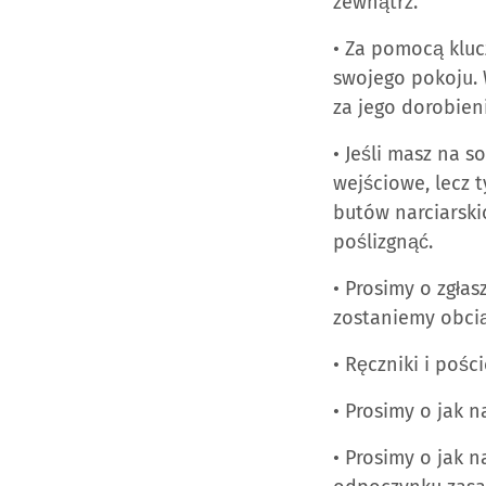
zewnątrz.
• Za pomocą kluc
swojego pokoju. 
za jego dorobien
• Jeśli masz na 
wejściowe, lecz 
butów narciarski
poślizgnąć.
• Prosimy o zgła
zostaniemy obcią
• Ręczniki i pośc
• Prosimy o jak 
• Prosimy o jak 