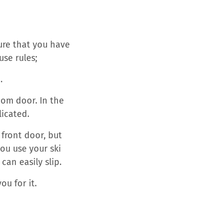
ure that you have
use rules;
.
oom door. In the
licated.
 front door, but
ou use your ski
can easily slip.
ou for it.