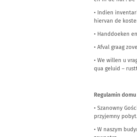
• Indien inventar
hiervan de koste
• Handdoeken en 
• Afval graag zo
• We willen u vr
qua geluid – rust
Regulamin domu
• Szanowny Gości
przyjemny pobyt
• W naszym budyn